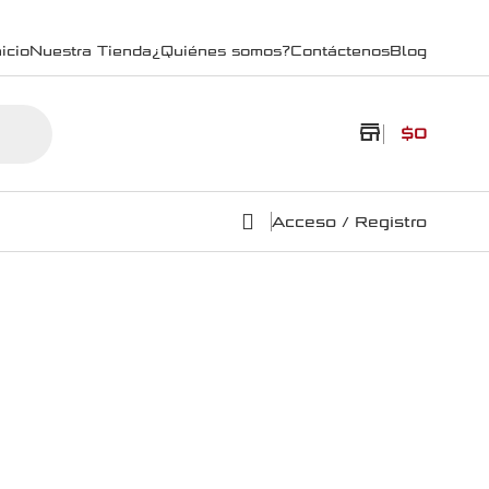
icio
Nuestra Tienda
¿Quiénes somos?
Contáctenos
Blog
store
$
0
Acceso / Registro