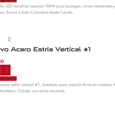
 al carrito
lo LED industrial Luzimax 100W para bodegas, naves industriales y 
mo. Envíos a todo Colombia desde Cúcuta.
vo Acero Estria Vertical #1
00
+
 al carrito
acero estría vertical #1, diseñado para sujeción firme en madera. 
Machetico, Cúcuta, con envío nacional.