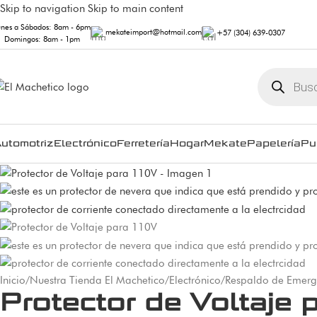
Skip to navigation
Skip to main content
unes a Sábados: 8am - 6pm
mekateimport@hotmail.com
+57 (304) 639-0307
Domingos: 8am - 1pm
utomotriz
Electrónico
Ferretería
Hogar
Mekate
Papelería
Pu
Inicio
/
Nuestra Tienda El Machetico
/
Electrónico
/
Respaldo de Emerg
Protector de Voltaje 