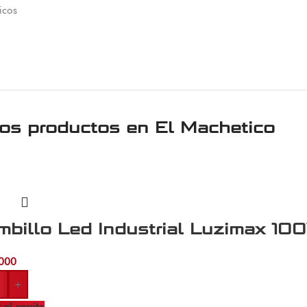
icos
ros productos en
El Machetico
billo Led Industrial Luzimax 10
000
+