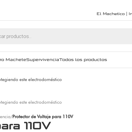
El Machetico | In
ro Machete
Supervivencia
Todos los productos
encia
/
Protector de Voltaje para 110V
para 110V