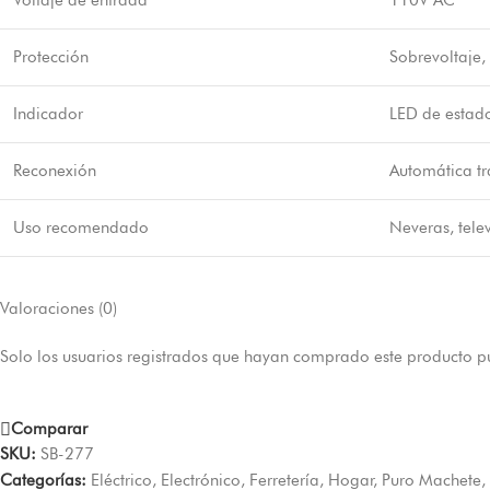
Voltaje de entrada
110V AC
Protección
Sobrevoltaje, 
Indicador
LED de estad
Reconexión
Automática tr
Uso recomendado
Neveras, tele
Valoraciones (0)
Solo los usuarios registrados que hayan comprado este producto p
Comparar
SKU:
SB-277
Categorías:
Eléctrico
,
Electrónico
,
Ferretería
,
Hogar
,
Puro Machete
,