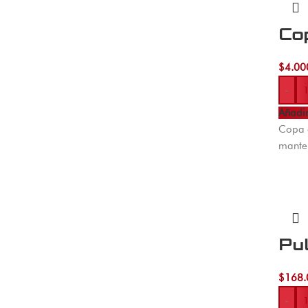
Co
$
4.00
-
Añadir
Copa c
mante
Pu
$
168.
-