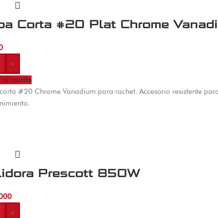
pa Corta #20 Plat Chrome Vanad
0
+
 al carrito
orta #20 Chrome Vanadium para rachet. Accesorio resistente para
nimiento.
lidora Prescott 850W
000
+