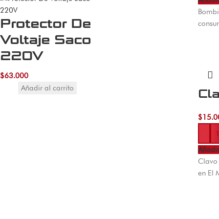
Añadir
Bombil
Protector De
consu
Voltaje Saco
220V
$
63.000
Añadir al carrito
Cla
$
15.0
-
Añadir
Clavo 
en El 