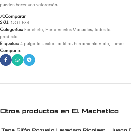
pueden hacer una valoración.
Comparar
SKU:
OGT-EX4
Categorías:
Ferretería
,
Herramientas Manuales
,
Todos los
productos
Etiquetas:
4 pulgadas
,
extractor filtro
,
herramienta moto
,
Lamar
Compartir:
Otros productos en
El Machetico
Tapa Sifón Pozuelo Lavadero Rioplast
Juego 