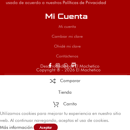
usada de acuerdo a nuestras
Políticas de Privacidad
Mi Cuenta
Mi cuenta
Cambiar mi clave
Olvidé mi clave
Contáctenos
store
Desarrollado por El Machetico
Copyright ® - 2026 El Machetico
Comparar
Tienda
Carrito
Utilizamos cookies para mejorar tu experiencia en nuestro sitio
web. Al continuar navegando, aceptas el uso de cookies.
Más información
Aceptar