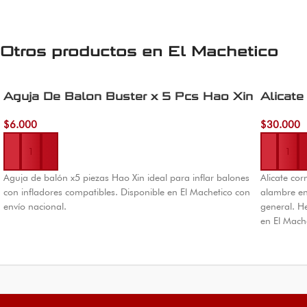
Otros productos en
El Machetico
Aguja De Balon Buster x 5 Pcs Hao Xin
Alicat
$
6.000
$
30.000
Añadir al carrito
Añadir al 
Aguja de balón x5 piezas Hao Xin ideal para inflar balones
Alicate cor
con infladores compatibles. Disponible en El Machetico con
alambre en
envío nacional.
general. He
en El Mach