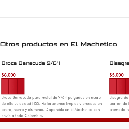
Otros productos en
El Machetico
Broca Barracuda 9/64
Bisagr
$
8.000
$
5.000
Añadir al carrito
Añadir al 
Broca Barracuda para metal de 9/64 pulgadas en acero
Bisagra de
de alta velocidad HSS. Perforaciones limpias y precisas en
cierran de
acero, hierro y aluminio. Disponible en El Machetico con
cromado re
envío a toda Colombia.