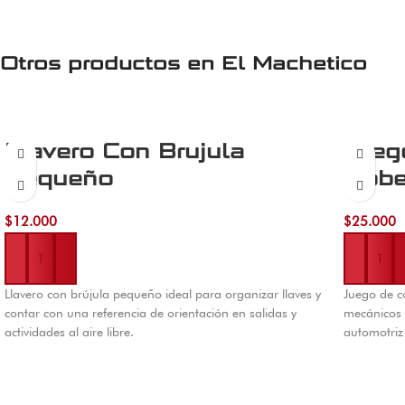
Otros productos en
El Machetico
Llavero Con Brujula
Jueg
Pequeño
Dobe
$
12.000
$
25.000
Añadir al carrito
Añadir al 
Llavero con brújula pequeño ideal para organizar llaves y
Juego de c
contar con una referencia de orientación en salidas y
mecánicos 
actividades al aire libre.
automotriz