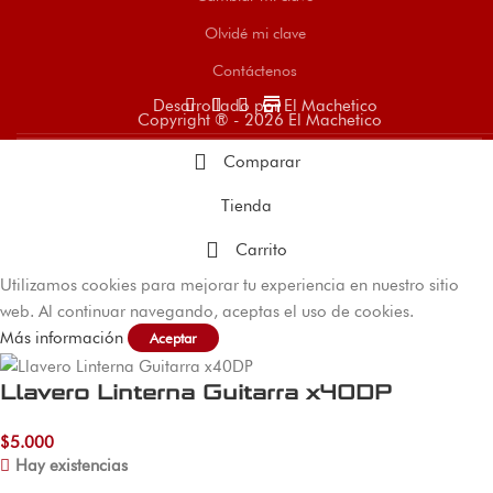
Olvidé mi clave
Contáctenos
store
Desarrollado por El Machetico
Copyright ® - 2026 El Machetico
Comparar
Tienda
Carrito
Utilizamos cookies para mejorar tu experiencia en nuestro sitio
web. Al continuar navegando, aceptas el uso de cookies.
Más información
Aceptar
Llavero Linterna Guitarra x40DP
$
5.000
Hay existencias