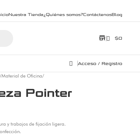
icio
Nuestra Tienda
¿Quiénes somos?
Contáctenos
Blog
store
$
0
Acceso / Registro
/
Material de Oficina
/
beza Pointer
ra y trabajos de fijación ligera.
onfección.