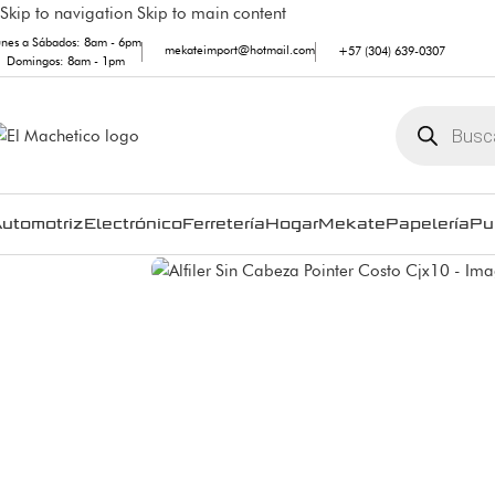
Skip to navigation
Skip to main content
unes a Sábados: 8am - 6pm
mekateimport@hotmail.com
+57 (304) 639-0307
Domingos: 8am - 1pm
utomotriz
Electrónico
Ferretería
Hogar
Mekate
Papelería
Pu