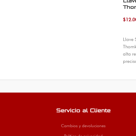
Llav
Tho
$
12.0
Añadi
Llave 
Thomk
alta re
precis
23 mm
mecáni
indust
todo 
Servicio al Cliente
Cambios y devoluciones
Política de privacidad