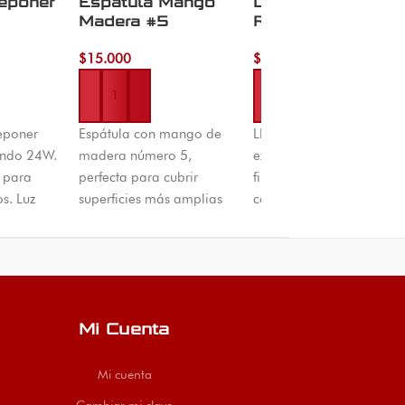
eponer
Espatula Mango
Llave Mixta
Madera #5
Ratche 07MM
24W
Excualizable
$
15.000
$
12.000
Añadir al carrito
Añadir al carrito
eponer
Espátula con mango de
Llave mixta ratchet
ondo 24W.
madera número 5,
excualizable 7MM. Boca
 para
perfecta para cubrir
fija + trinquete con
s. Luz
superficies más amplias
cabeza rotatoria para
o sin
con masilla, pintura o
trabajo en espacios
stalación.
empaste. Encuéntrela en
reducidos. Acero cromo
Colombia
El Machetico con envío
vanadio. Envíos a todo
ico.
nacional.
Colombia desde Cúcuta.
Mi Cuenta
Mi cuenta
Cambiar mi clave