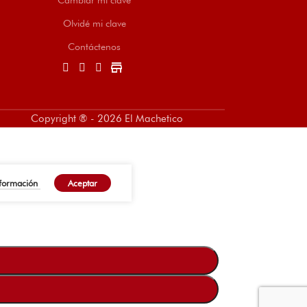
Olvidé mi clave
Contáctenos
store
Copyright ® - 2026 El Machetico
nformación
Aceptar