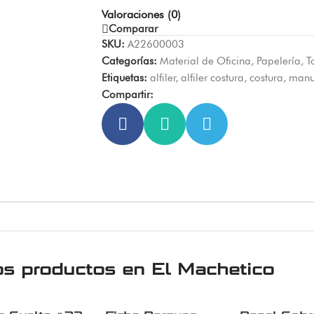
Valoraciones (0)
Comparar
SKU:
A22600003
Categorías:
Material de Oficina
,
Papelería
,
T
Etiquetas:
alfiler
,
alfiler costura
,
costura
,
manu
Compartir:
os productos en
El Machetico