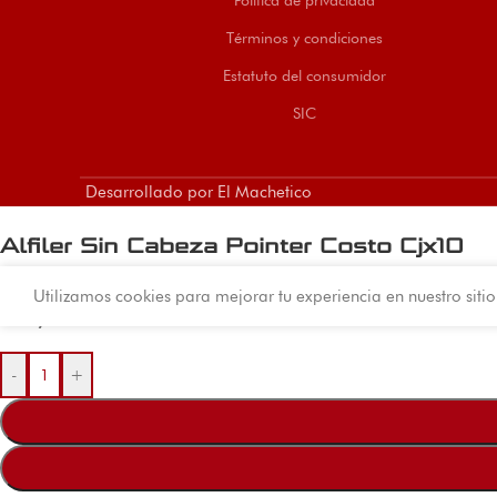
Términos y condiciones
Estatuto del consumidor
SIC
Desarrollado por El Machetico
Alfiler Sin Cabeza Pointer Costo Cjx10
$
16.000
Utilizamos cookies para mejorar tu experiencia en nuestro siti
Hay existencias
-
+