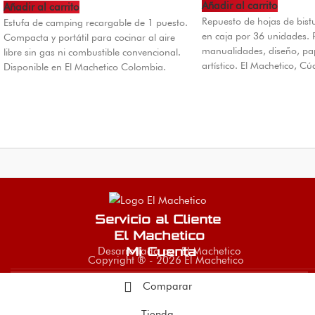
Añadir al carrito
Añadir al carrito
Repuesto de hojas de bistu
Estufa de camping recargable de 1 puesto.
en caja por 36 unidades. 
Compacta y portátil para cocinar al aire
manualidades, diseño, pap
libre sin gas ni combustible convencional.
artístico. El Machetico, Cú
Disponible en El Machetico Colombia.
Servicio al Cliente
El Machetico
Desarrollado por El Machetico
Mi Cuenta
Copyright ® - 2026 El Machetico
Comparar
Tienda